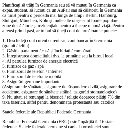
Planificați să trăiți în Germania sau să vă mutați în Germania ca
expat, student, să lucrați ca un AuPair sau să călătoriți în Germania
ca turist pentru o perioadă mai lungă de timp? Berlin, Hamburg,
Stuttgart, München, Köln și multe alte orașe sunt foarte populare
zone de călătorie și rezidențiale pentru a începe o nouă viață. Pentru
a reuși primii pași, ar trebui să țineți cont de următoarele puncte:
1. Deschideți cont curent curent sau cont bancar în Germania
(gratuit / ieftin)
2. Găsiți apartament / casă și închiriați / cumpărați
3. Înregistrarea domiciliului dvs. la primărie sau la biroul local
4. Al patrulea furnizor de energie electrică
5. furnizor de gaz / apă
6. Furnizorul de telefon / Internet
7. Furnizorul de telefonie mobilă
8. Asigurări germane importante
(Asigurare de sănătate, asigurare de răspundere civilă, asigurare de
accidente, asigurare de sănătate străină, asigurări stomatologice)
9. Nu uitați să renunțați la biserică / religie deoarece plătiți 7% din
taxa bisericii, altfel pentru denominația protestantă sau catolică
Statele federale ale Republicii Federale Germania
Republica Federală Germania (FRG) este împărțită în 16 state
federale. Statele federale germane și capitala provinciei sunt: