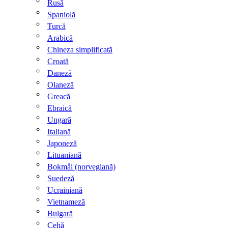
Rusă
Spaniolă
Turcă
Arabică
Chineza simplificată
Croată
Daneză
Olaneză
Greacă
Ebraică
Ungară
Italiană
Japoneză
Lituaniană
Bokmål (norvegiană)
Suedeză
Ucrainiană
Vietnameză
Bulgară
Cehă