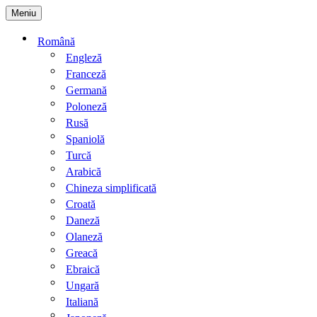
Sari
Meniu
la
conținut
Română
Engleză
Franceză
Germană
Poloneză
Rusă
Spaniolă
Turcă
Arabică
Chineza simplificată
Croată
Daneză
Olaneză
Greacă
Ebraică
Ungară
Italiană