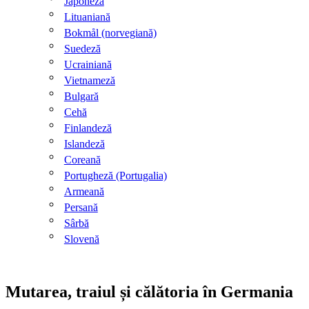
Japoneză
Lituaniană
Bokmål (norvegiană)
Suedeză
Ucrainiană
Vietnameză
Bulgară
Cehă
Finlandeză
Islandeză
Coreană
Portugheză (Portugalia)
Armeană
Persană
Sârbă
Slovenă
Mutarea, traiul și călătoria în Germania