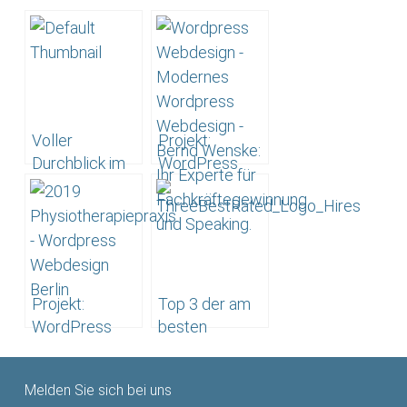
Voller
Projekt:
Durchblick im
WordPress
Onlinemarketing
Webdesign –
–
Speaker Bernd
Werbeagentur
Wenske
hatzak aus
Berlin
Projekt:
Top 3 der am
WordPress
besten
Webprogrammierung
bewerteten
–
Webdesignern
Melden Sie sich bei uns
Physiotherapie
Berlins laut