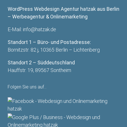
Praxis in Berlin
„Three Best
WordPress Webdesign Agentur hatzak aus Berlin
Pankow /
Rated“
– Werbeagentur & Onlinemarketing
Wilhelmsruh
E-Mail:
info@hatzak.de
Standort 1 – Büro- und Postadresse:
Bornitzstr. 82 j, 10365 Berlin – Lichtenberg
Standort 2 – Süddeutschland
Hauffstr. 19, 89567 Sontheim
Folgen Sie uns auf…