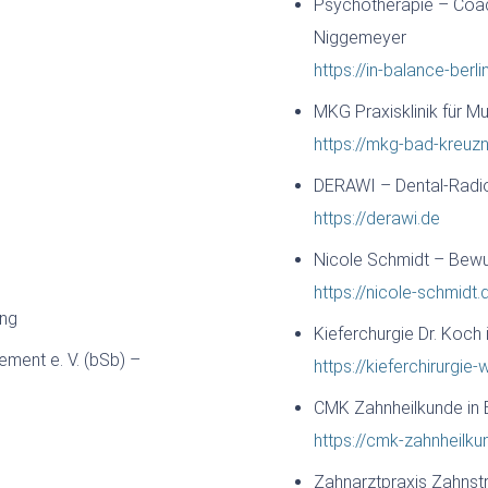
Psychotherapie – Coac
Niggemeyer
https://in-balance-berli
MKG Praxisklinik für M
https://mkg-bad-kreuz
DERAWI – Dental-Radi
https://derawi.de
Nicole Schmidt – Bewu
https://nicole-schmidt.
ing
Kieferchurgie Dr. Koch
ment e. V. (bSb) –
https://kieferchirurgie
CMK Zahnheilkunde in B
https://cmk-zahnheilku
Zahnarztpraxis Zahnst