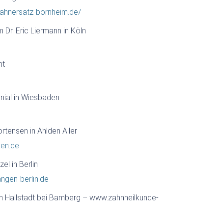
zahnersatz-bornheim.de/
Dr. Eric Liermann in Köln
nt
nial in Wiesbaden
rtensen in Ahlden Aller
en.de
el in Berlin
gen-berlin.de
in Hallstadt bei Bamberg – www.zahnheilkunde-