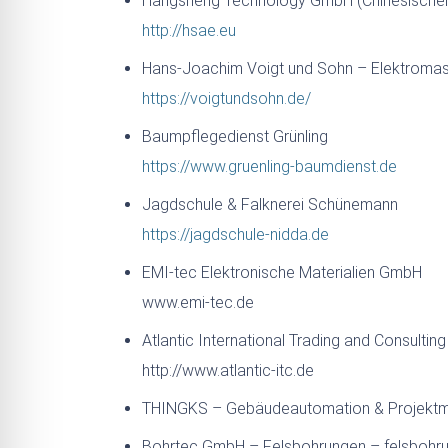
Hangsheng Technology GmbH (Chinesischer 
http://hsae.eu
Hans-Joachim Voigt und Sohn – Elektromas
https://voigtundsohn.de/
Baumpflegedienst Grünling
https://www.gruenling-baumdienst.de
Jagdschule & Falknerei Schünemann
https://jagdschule-nidda.de
EMI-tec Elektronische Materialien GmbH
www.emi-tec.de
Atlantic International Trading and Consulti
http://www.atlantic-itc.de
THINGKS – Gebäudeautomation & Projekt
Bohrtec GmbH – Felsbohrungen – felsbohr