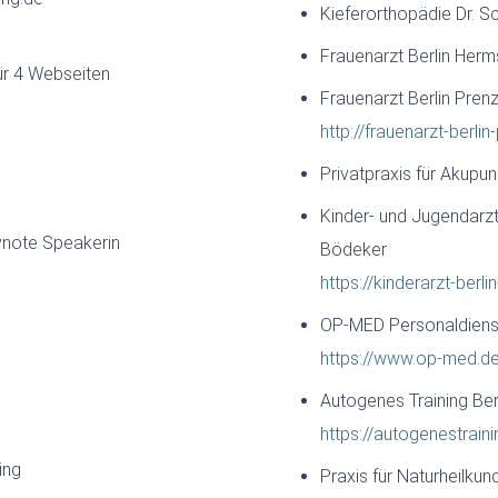
Kieferorthopädie Dr. 
Frauenarzt Berlin Herm
r 4 Webseiten
Frauenarzt Berlin Prenz
http://frauenarzt-berli
Privatpraxis für Akupun
Kinder- und Jugendarztp
eynote Speakerin
Bödeker
https://kinderarzt-berli
OP-MED Personaldienst
https://www.op-med.d
Autogenes Training Ber
https://autogenestraini
ing
Praxis für Naturheilkun