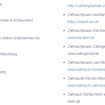
e
http://zahnimplantate-
Zahnarztpraxis mundum 
ortale & Arztsuchen)
https://mund-um.de
Zahnarztpraxis VIA-De
www.via-dent.de
 Online-Unternehmen für
Zahnarztpraxis Zahnge
www.zahngenial.de
ntwicklung
Zahnarztpraxis Lars Mo
www.zahnarzt-mortens
burg
Zahnärztin Kerstin Wenz
www.zahnarzt-zahnspan
Zahnarzt Stefan Heim 
heim.de