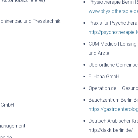
Automobilzulieferer)
Physiotherapie Berlin R
www.physiotherapie-be
chinenbau und Presstechnik
Praxis für Psychotherapi
http://psychotherapie
CUM-Medico | Lensing 
und Ärzte
Überörtliche Gemeinsch
El Hana GmbH
Operation.de – Gesund
Bauchzentrum Berlin B
ng GmbH
https://gastroenterolog
Deutsch Arabischer Kre
management
http://dakk-berlin.de/
ung.de