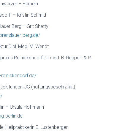
Schwarzer – Hameln
sdorf – Kristin Schmid
lauer Berg – Grit Shetty
n-prenzlauer-berg.de/
ktur Dipl. Med. M. Wendt
raxis Reinickendorf Dr. med. B. Ruppert & P.
n-reinickendorf.de/
leistungen UG (haftungsbeschränkt)
e/
lin – Ursula Hoffmann
ng-berlin.de
de, Heilpraktikerin E. Lustenberger