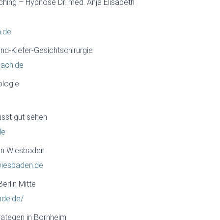
hing – Hypnose Dr. med. Anja Elisabeth
n.de
und-Kiefer-Gesichtschirurgie
nach.de
ologie
sst gut sehen
de
 in Wiesbaden
-wiesbaden.de
erlin Mitte
nde.de/
rategen in Bornheim