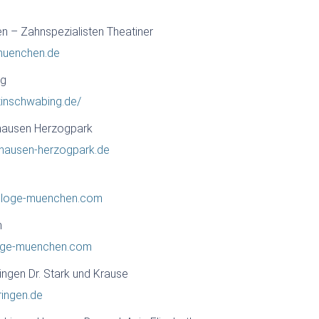
n – Zahnspezialisten Theatiner
-muenchen.de
ng
inschwabing.de/
hausen Herzogpark
nhausen-herzogpark.de
ologe-muenchen.com
n
loge-muenchen.com
ngen Dr. Stark und Krause
ringen.de