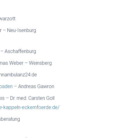
warzott
hr – Neu-Isenburg
 – Aschaffenburg
homas Weber – Weinsberg
zahnambulanz24.de
sbaden
– Andreas Gawron
is – Dr. med. Carsten Goll
ie-kappeln-eckernfoerde.de/
sberatung