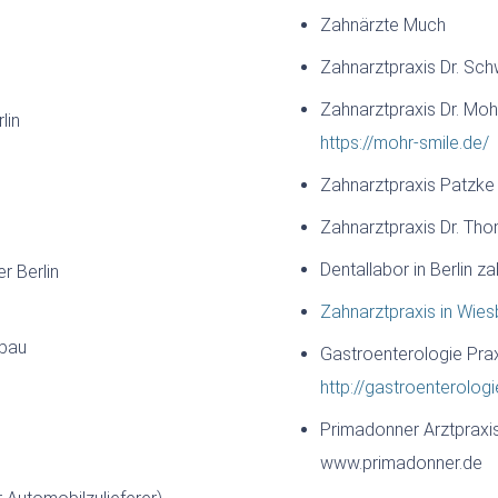
Zahnärzte Much
Zahnarztpraxis Dr. Sch
Zahnarztpraxis Dr. Mo
lin
https://mohr-smile.de/
Zahnarztpraxis Patzke
Zahnarztpraxis Dr. T
Dentallabor in Berlin 
r Berlin
Zahnarztpraxis in Wie
ubau
Gastroenterologie Prax
http://gastroenterolog
Primadonner Arztpraxi
www.primadonner.de