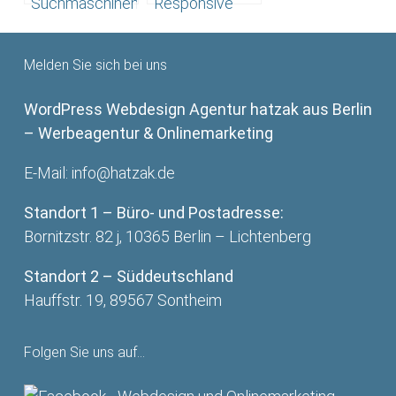
Suchmaschinenoptimerung:
Responsive
Zahnarztpraxis
Webdesign,
VIA-Dent in
Suchmaschinenoptimierung
Melden Sie sich bei uns
Ötisheim bei
–
Mühlacker.
Zahnarztpraxis
WordPress Webdesign Agentur hatzak aus Berlin
Liermann
– Werbeagentur & Onlinemarketing
E-Mail:
info@hatzak.de
Standort 1 – Büro- und Postadresse:
Bornitzstr. 82 j, 10365 Berlin – Lichtenberg
Standort 2 – Süddeutschland
Hauffstr. 19, 89567 Sontheim
Folgen Sie uns auf…