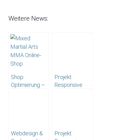
Weitere News:
Shop
Projekt:
Optimierung –
Responsive
Suchmaschinenoptimierung
Webdesign
– MMA Online
Videoproduktion
Shop aus Berlin
aus Berlin –
www.axelendler.de
Webdesign &
Projekt: