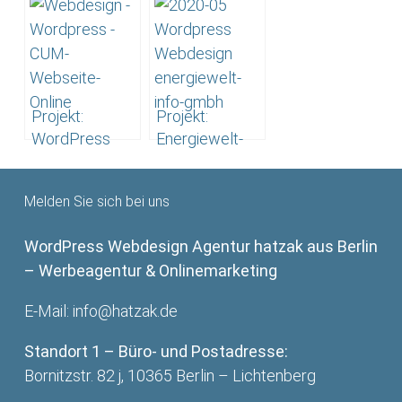
Suchmaschinenoptimierung
Webdesign –
–
mypersonaltrainer.berlin
Zahnarztpraxis
Liermann
Projekt:
Projekt:
WordPress
Energiewelt-
Webdesign
Info GmbH –
Programmierung
WordPress
Melden Sie sich bei uns
– Redner &
Webdesign
Coach
WordPress Webdesign Agentur hatzak aus Berlin
Christoph
– Werbeagentur & Onlinemarketing
Ulrich Mayer
E-Mail:
info@hatzak.de
Standort 1 – Büro- und Postadresse:
Bornitzstr. 82 j, 10365 Berlin – Lichtenberg