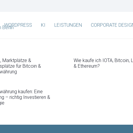
WORDPRESS
KI
LEISTUNGEN
CORPORATE DESIG
, Marktplätze &
Wie kaufe ich IOTA, Bitcoin, 
plätze für Bitcoin &
& Ethereum?
währung
währung kaufen: Eine
ng – richtig Investieren &
gie