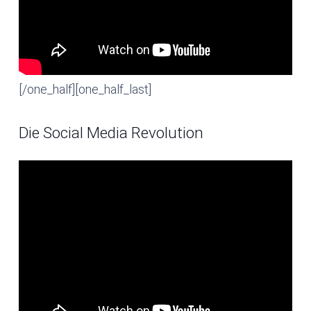
[/one_half][one_half_last]
Die Social Media Revolution